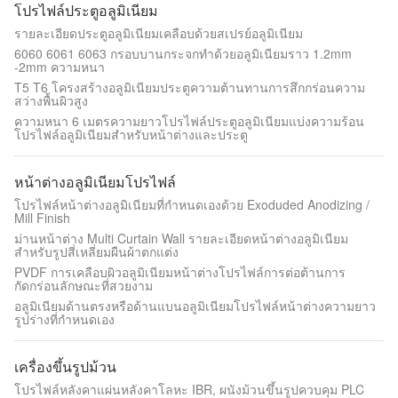
โปรไฟล์ประตูอลูมิเนียม
รายละเอียดประตูอลูมิเนียมเคลือบด้วยสเปรย์อลูมิเนียม
6060 6061 6063 กรอบบานกระจกทำด้วยอลูมิเนียมราว 1.2mm
-2mm ความหนา
T5 T6 โครงสร้างอลูมิเนียมประตูความต้านทานการสึกกร่อนความ
สว่างพื้นผิวสูง
ความหนา 6 เมตรความยาวโปรไฟล์ประตูอลูมิเนียมแบ่งความร้อน
โปรไฟล์อลูมิเนียมสำหรับหน้าต่างและประตู
หน้าต่างอลูมิเนียมโปรไฟล์
โปรไฟล์หน้าต่างอลูมิเนียมที่กำหนดเองด้วย Exoduded Anodizing /
Mill Finish
ม่านหน้าต่าง Multi Curtain Wall รายละเอียดหน้าต่างอลูมิเนียม
สำหรับรูปสี่เหลี่ยมผืนผ้าตกแต่ง
PVDF การเคลือบผิวอลูมิเนียมหน้าต่างโปรไฟล์การต่อต้านการ
กัดกร่อนลักษณะที่สวยงาม
อลูมิเนียมด้านตรงหรือด้านแบนอลูมิเนียมโปรไฟล์หน้าต่างความยาว
รูปร่างที่กำหนดเอง
เครื่องขึ้นรูปม้วน
โปรไฟล์หลังคาแผ่นหลังคาโลหะ IBR, ผนังม้วนขึ้นรูปควบคุม PLC