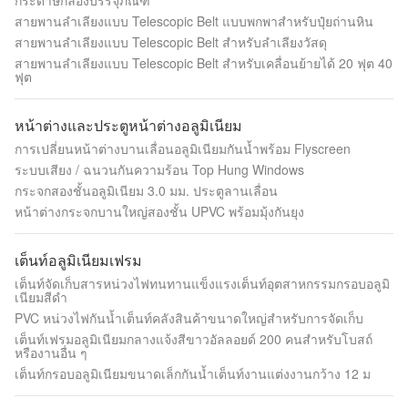
กระดาษกล่องบรรจุภัณฑ์
สายพานลำเลียงแบบ Telescopic Belt แบบพกพาสำหรับปุ๋ยถ่านหิน
สายพานลำเลียงแบบ Telescopic Belt สำหรับลำเลียงวัสดุ
สายพานลำเลียงแบบ Telescopic Belt สำหรับเคลื่อนย้ายได้ 20 ฟุต 40
ฟุต
หน้าต่างและประตูหน้าต่างอลูมิเนียม
การเปลี่ยนหน้าต่างบานเลื่อนอลูมิเนียมกันน้ำพร้อม Flyscreen
ระบบเสียง / ฉนวนกันความร้อน Top Hung Windows
กระจกสองชั้นอลูมิเนียม 3.0 มม. ประตูลานเลื่อน
หน้าต่างกระจกบานใหญ่สองชั้น UPVC พร้อมมุ้งกันยุง
เต็นท์อลูมิเนียมเฟรม
เต็นท์จัดเก็บสารหน่วงไฟทนทานแข็งแรงเต็นท์อุตสาหกรรมกรอบอลูมิ
เนียมสีดำ
PVC หน่วงไฟกันน้ำเต็นท์คลังสินค้าขนาดใหญ่สำหรับการจัดเก็บ
เต็นท์เฟรมอลูมิเนียมกลางแจ้งสีขาวอัลลอยด์ 200 คนสำหรับโบสถ์
หรืองานอื่น ๆ
เต็นท์กรอบอลูมิเนียมขนาดเล็กกันน้ำเต็นท์งานแต่งงานกว้าง 12 ม