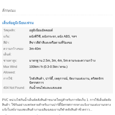
ลักษณะ
เต็นท์อลูมิเนียมเฟรม
วัสดุหลัก:
อลูมิเนียมอัลลอยด์
แก้ม:
ผนังพีวีซี, ผนังกระจก, ผนัง ABS, ฯลฯ
สีผ้า:
สีขาวสีดำสีแดงหรือตามที่ร้องขอ
ความกว้างของ
3m-40m
เต็นท์:
ชายคาสูง:
มาตรฐาน 2.5m, 3m, 4m, 5m ตามระยะความกว้าง
Max Wind
100km / h (0.3-0.5kn / ตรม.)
Allowed:
การใช้:
โกดังสินค้า, ปาร์ตี้, เหตุการณ์, จัดงานแต่งงาน, คริสตจักร
นิทรรศการ
404 Not Found:
กันน้ำทนไฟและแสงแดด
PVC หน่วงไฟกันน้ำเต็นท์คลังสินค้าขนาดใหญ่สำหรับการจัดเก็บ 1. การใช้เต็นท์คลัง
สินค้า: ใช้กันอย่างแพร่หลายสำหรับงานปาร์ตี้นิทรรศการกลางแจ้งงานแต่งงานกลาง
แจ้งโบสถ์งานแสดงสินค้างานเฉลิมฉลองงานกีฬาคลังสินค้าชั่วคราว...