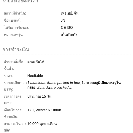
รายละเอียดสินค้า
สถานที่กำเนิด:
เหอเป่ย์, จีน
ชื่อแบรนด์:
JN
ได้รับการรับรอง:
CE ISO
หมายเลขรุ่น:
เต็นท์โกดัง
การชำระเงิน
จำนวนสั่งซื้อ
ตกลงกันได้
ขั้นต่ำ:
ราคา:
Neotiable
รายละเอียดการ
1.aluminum frame packed in box;
1. กรอบอลูมิเนียมบรรจุใน
กล่อง;
2.hardware packed in
บรรจุ:
เวลาการส่ง
ประมาณ 15 วัน
มอบ:
เงื่อนไขการ
T / T, Wester N Union
ชำระเงิน:
สามารถในการ
10,000 ชุดต่อเดือน
ผลิต: