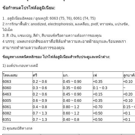
ข้อกำหนดโปรไฟล์อลูมิเนียม:
1
.
อลูมิเนียมอัลลอย / อุณหภูมิ: 6063 (T5, T6), 6061 (T4, T5)
2 การรักษาพื้นผิว: anodized, electrophoresis, ผงเคลือบ, pvdf, ทรายพ่น, แปรงขัด,
ไม้เม็ด
3. สี: เงิน, แชมเปญ, สีดำ, สีบรอนซ์หรือตามความต้องการของคุณ
บรรจุ:
แพคเกจปกติของเราคือฟิล์มทำความสะอาดฝ้ายมุกและร้อนหดเรา
4
สามารถทำตามความต้องการของคุณ
ข้อมูลทางเทคนิคหลักของ
โปรไฟล์อลูมิเนียมสำหรับประตูและหน้าต่าง:
1) องค์ประกอบทางเคมี
โลหะผสม
ศรี
มก.
เฟ
ลูกบาศ์
6063
0.2 ~ 0.6
0.45 ~ 0.90
<0.35
<0.10
6060
0.3 ~ 0.6
0.35 ~ 0.60
0.1 ~ 0.3
~
6463
0.2 ~ 0.6
0.45 ~ 0.90
<0.15
<0.20
6005
0.6 ~ 0.9
0.40 ~ 0.60
<0.35
<0.10
6061
0.4 ~ 0.8
0.80 ~ 1.2
<0.70
0.15 ~ 
6082
0.7 ~ 1.3
0.60 ~ 1.2
<0.50
<0.1
6351
0.7 ~ 1.3
0.40 ~ 0.8
<0.50
<0.1
2) คุณสมบัติทางกล