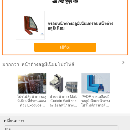
এর সেরা মূল্য পান
กรอบหน้าต่างอลูมิเนียมกรอบหน้าต่าง
อลูมิเนียม
চালিয়ে
หน้าต่างอลูมิเนียมโปรไฟล์
มากกว่า
โปรไฟล์หน้าต่างอลู
ม่านหน้าต่าง Multi
PVDF การเคลือบผิ
โปรไฟล์หน้
มิเนียมที่กำหนดเอง
Curtain Wall ราย
วอลูมิเนียมหน้าต่าง
มิเนียมที่
ด้วย Exoduded
ละเอียดหน้าต่างอลู
โปรไฟล์การต่อต้าน
ด้วย Ex
Anodizing / Mill
มิเนียมสำหรับรูป
การกัดกร่อน
Anodizing
Finish
สี่เหลี่ยมผืนผ้า
ลักษณะที่สวยงาม
Fini
ตกแต่ง
เปลี่ยนภาษา
Thai