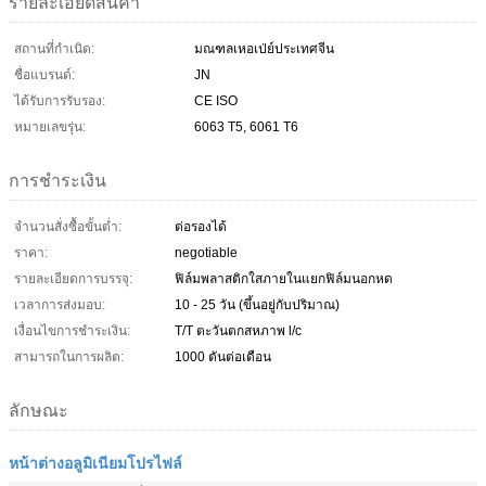
รายละเอียดสินค้า
สถานที่กำเนิด:
มณฑลเหอเป่ย์ประเทศจีน
ชื่อแบรนด์:
JN
ได้รับการรับรอง:
CE ISO
หมายเลขรุ่น:
6063 T5, 6061 T6
การชำระเงิน
จำนวนสั่งซื้อขั้นต่ำ:
ต่อรองได้
ราคา:
negotiable
รายละเอียดการบรรจุ:
ฟิล์มพลาสติกใสภายในแยกฟิล์มนอกหด
เวลาการส่งมอบ:
10 - 25 วัน (ขึ้นอยู่กับปริมาณ)
เงื่อนไขการชำระเงิน:
T/T ตะวันตกสหภาพ l/c
สามารถในการผลิต:
1000 ตันต่อเดือน
ลักษณะ
หน้าต่างอลูมิเนียมโปรไฟล์