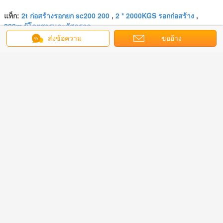
2t ก่อสร้างรอกยก sc200 200
2 * 2000KGS รอกก่อสร้าง
แท็ก:
,
,
200m ผู้โดยสารและวัสดุรอก
ส่งข้อความ
ขออ้าง
এর সেরা মূল্য পান
12 ห้องโดยสารคนขับ 1,000KGS
ลิฟท์อาคารรอก
চালিয়ে
ลิฟท์รอกก่อสร้าง
มากกว่า
ร้างรอก
SC200 / 200 รอก
50m Twin Cage 3
รอกผู้โดยสาร
รอกไซต์
200 / 200
ก่อสร้างลิฟต์กรงคู่
× 1.5 × 2.2 รอก
ก่อสร้างกรงเดี่ยว
200