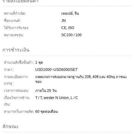
รายละเอียดสินค้า
สถานที่กำเนิด:
เหอเป่ย์, จีน
ชื่อแบรนด์:
JN
ได้รับการรับรอง:
CE, ISO
หมายเลขรุ่น:
SC100 / 100
การชำระเงิน
จำนวนสั่งซื้อขั้นต่ำ:
1 ชุด
ราคา:
USD1000~USD6000/SET
รายละเอียดการ
แพคเกจการส่งออกมาตรฐานกับ 20ft, 40ft และ 40hq ภาชนะ
ของ
บรรจุ:
เวลาการส่งมอบ:
ภายใน 20 วัน
เงื่อนไขการชำระ
T / T, wester N Union, L / C
เงิน:
สามารถในการผลิต:
60 ชุดต่อเดือน
ลักษณะ