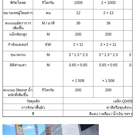
พิกัดโหลด
กิโลกรัม
1000
2 × 1000
หมายเลขผู้โดยสาร
คน
12
2 × 12
คะแนนอัตราการ
M / นาที
36
36
เพิ่มขึ้น
แม็กซ์ยกสูง
M
200
200
กำลังมอเตอร์
KW
2 × 11
2 × 2 × 11
ขนาดกรง
M
3 * 1.3 * 2.3
3 * 1.3 * 2.3
3 * 
มิติส่วนเสา
M
0.65 × 0.65
0.65 × 0.65
0.6
× 1.508
× 1.508
×
คะแนน Steeve น้ำ
กิโลกรัม
200
200
หนักที่เพิ่มขึ้น
วัสดุหลัก
เหล็ก Q345B
การรักษาพื้นผิว
ทาสีหรือชุบสังกะสี
สี
สีแดง / เหลือง / น้ำเงิน ฯลฯ