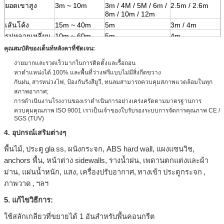
ยอดเขาสูง
3m ~ 10m
3m / 4M / 5M / 6m /
2.5m / 2.6m
8m / 10m / 12m
เส้นโค้ง
15m ~ 40m
5m
3m / 4m
รูปหลายเหลี่ยม
10m ~ 60m
5m
4m
ลูกบาศก์
10m ~ 30m
5m
5m
คุณสมบัติของเต็นท์หลังคาที่ชัดเจน:
ง่ายมากและรวดเร็วมากในการติดตั้งและรื้อถอน
หาตำแหน่งได้ 100% และพื้นที่ว่างฟรีแบบไม่มีสิ่งกีดขวาง
กันฝน, สารหน่วงไฟ, ป้องกันรังสียูวี, ทนลมสามารถควบคุมสภาพแวดล้อมในทุก
สภาพอากาศ;
การดำเนินงานโรงงานของเราดำเนินการอย่างเคร่งครัดตามมาตรฐานการ
ควบคุมคุณภาพ ISO 9001 เราเป็นเจ้าของใบรับรองระบบการจัดการคุณภาพ CE /
SGS (TUV)
4. อุปกรณ์เสริมต่างๆ
พื้นไม้,
ประตู
gla
ss, ผนังกระจก, ABS hard wall, แผงแซนวิช,
anchors พื้น, หน้าต่าง sidewalls, รางน้ำฝน, เพดานตกแต่งและผ้า
ม่าน, แผ่นน้ำหนัก, แสง, เครื่องปรับอากาศ,
ทางเข้า
ประตูกระจก
,
ภาพวาด
,
ฯลฯ
5. แก้ไขวิธีการ:
ใช้สลักเกลียวที่ขยายได้ 1 อันสำหรับพื้นคอนกรีต