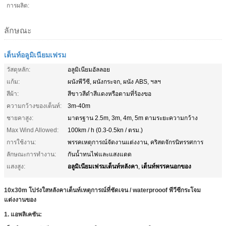
การผลิต:
ลักษณะ
เต็นท์อลูมิเนียมเฟรม
วัสดุหลัก:
อลูมิเนียมอัลลอย
แก้ม:
ผนังพีวีซี, ผนังกระจก, ผนัง ABS, ฯลฯ
สีผ้า:
สีขาวสีดำสีแดงหรือตามที่ร้องขอ
ความกว้างของเต็นท์:
3m-40m
ชายคาสูง:
มาตรฐาน 2.5m, 3m, 4m, 5m ตามระยะความกว้าง
Max Wind Allowed:
100km / h (0.3-0.5kn / ตรม.)
การใช้งาน:
พรรคเหตุการณ์จัดงานแต่งงาน, คริสตจักรนิทรรศการ
ลักษณะการทำงาน:
กันน้ำทนไฟและแสงแดด
อลูมิเนียมเฟรมเต็นท์หลังคา
เต็นท์พรรคนอกของ
แสงสูง:
,
10x30m โปร่งใสหลังคาเต็นท์เหตุการณ์ที่ชัดเจน / waterprooof พีวีซีกระโจม
แต่งงานของ
1. แอพลิเคชัน: