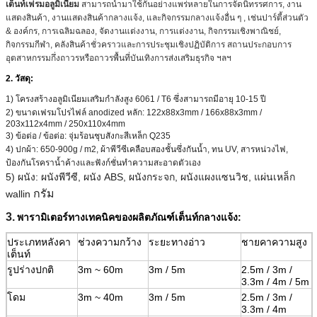
เต็นท์เฟรมอลูมิเนียม
สามารถนำมาใช้กันอย่างแพร่หลายในการจัดนิทรรศการ, งาน
แสดงสินค้า, งานแสดงสินค้ากลางแจ้ง, และกิจกรรมกลางแจ้งอื่น ๆ , เช่นปาร์ตี้ส่วนตัว
& องค์กร, การเฉลิมฉลอง, จัดงานแต่งงาน, การแต่งงาน, กิจกรรมเชิงพาณิชย์,
กิจกรรมกีฬา, คลังสินค้าชั่วคราวและการประชุมเชิงปฏิบัติการ สถานประกอบการ
อุตสาหกรรมกึ่งถาวรหรือถาวรพื้นที่บันเทิงการส่งเสริมธุรกิจ ฯลฯ
2. วัสดุ:
1) โครงสร้างอลูมิเนียมเสริมกำลังสูง 6061 / T6 ซึ่งสามารถมีอายุ 10-15 ปี
2) ขนาดเฟรมโปรไฟล์ anodized หลัก: 122x88x3mm / 166x88x3mm /
203x112x4mm / 250x110x4mm
3) ข้อต่อ / ข้อต่อ: จุ่มร้อนชุบสังกะสีเหล็ก Q235
4) ปกผ้า: 650-900g / m2, ผ้าพีวีซีเคลือบสองชั้นซึ่งกันน้ำ, ทน UV, สารหน่วงไฟ,
ป้องกันโรคราน้ำค้างและฟังก์ชั่นทำความสะอาดตัวเอง
5) ผนัง: ผนังพีวีซี, ผนัง ABS, ผนังกระจก, ผนังแผงแซนวิช, แผ่นเหล็ก
กรัม
wallin
3.
พารามิเตอร์ทางเทคนิคของผลิตภัณฑ์เต็นท์กลางแจ้ง:
ประเภทหลังคา
ช่วงความกว้าง
ระยะทางอ่าว
ชายคาความสูง
เต็นท์
รูปร่างปกติ
3m ~ 60m
3m / 5m
2.5m / 3m /
3.3m / 4m / 5m
โดม
3m ~ 40m
3m / 5m
2.5m / 3m /
3.3m / 4m