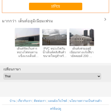
চালিয়ে
เต็นท์อลูมิเนียมเฟรม
มากกว่า
ียมเฟรม
เต็นท์จัดเก็บสาร
PVC หน่วงไฟกัน
เต็นท์เฟรมอลูมิ
เต็นท์กันน
ังสินค้า
หน่วงไฟทนทาน
น้ำเต็นท์คลังสินค้า
เนียมกลางแจ้งสีขา
กลางแจ้งกั
เต็นท์จัด
แข็งแรงเต็นท์
ขนาดใหญ่สำหรับ
วอัลลอยด์ 200 คน
ทนความร
ินค้าที่มี
อุตสาหกรรมกรอบ
การจัดเก็บ
สำหรับโบสถ์หรือ
200 
จุสูง
อลูมิเนียมสีดำ
งานอื่น ๆ
เปลี่ยนภาษา
บ้าน
|
เกี่ยวกับเรา
|
ติดต่อเรา
|
แผนผังเว็บไซต์
|
นโยบายความเป็นส่วนตัว
สก์ท็อปดู