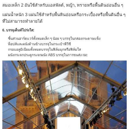
สมอเหล็ก 2 อันใช้สำหรับแอสฟัลต์, หญ้า, ทรายหรือพื้นดินอ่อนอื่น ๆ
แผ่นน้ำหนัก 3 แผ่นใช้สำหรับพื้นหินอ่อนหรือกระเบื้องหรือพื้นดินอื่น ๆ
ที่ไม่สามารถทำลายได้
6. บรรจุเต็นท์โปร่งใส:
ชิ้นส่วนฮาร์ดแวร์ทั้งหมดเล็ก ๆ น้อย ๆ บรรจุในกล่องกระดาษแข็ง
ท็อปส์และผนังด้านข้างบรรจุในกระเป๋าพีวีซี
กรอบอลูมิเนียมทั้งหมดบรรจุในฟิล์มมุกหรือฟิล์มใส
ผนังกระจกประตูกระจกผนัง ABS บรรจุในการขนส่ง rac