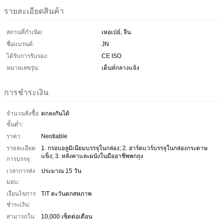
รายละเอียดสินค้า
สถานที่กำเนิด:
เหอเป่ย์, จีน
ชื่อแบรนด์:
JN
ได้รับการรับรอง:
CE ISO
หมายเลขรุ่น:
เต็นท์กลางแจ้ง
การชำระเงิน
จำนวนสั่งซื้อ
ตกลงกันได้
ขั้นต่ำ:
ราคา:
Neotiable
รายละเอียด
1. กรอบอลูมิเนียมบรรจุในกล่อง; 2. ฮาร์ดแวร์บรรจุในกล่องกระดาษ
แข็ง; 3. หลังคาและผนังในมืออาชีพพกถุง
การบรรจุ:
เวลาการส่ง
ประมาณ 15 วัน
มอบ:
เงื่อนไขการ
T/T ตะวันตกสหภาพ
ชำระเงิน:
สามารถใน
10,000 เซ็ตต่อเดือน