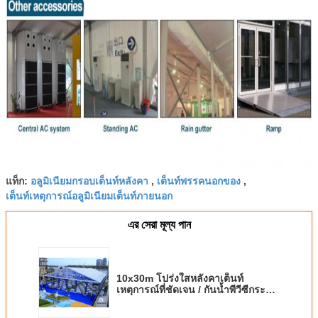
อลูมิเนียมกรอบเต็นท์หลังคา
เต็นท์พรรคนอกของ
แท็ก:
,
,
เต็นท์เหตุการณ์อลูมิเนียมเต็นท์ภายนอก
এর সেরা মূল্য পান
10x30m โปร่งใสหลังคาเต็นท์
เหตุการณ์ที่ชัดเจน / กันน้ำพีวีซีกระ
โจมแต่งงาน