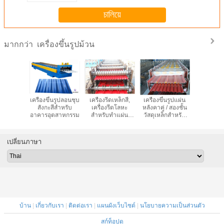
চালিয়ে
เครื่องขึ้นรูปม้วน
มากกว่า
นรูปเหล็กส
เครื่องขึ้นรูปลอนชุบ
เครื่องรีดเหล็กสี,
เครื่องขึ้นรูปแผ่น
โปรไฟล์ห
แบบแท่ง
สังกะสีสำหรับ
เครื่องรีดโลหะ
หลังคาคู่ / สองชั้น
แผ่นหลัง
ุมุงหลังคา
อาคารอุตสาหกรรม
สำหรับทำแผ่น
วัสดุเหล็กสำหรับ
IBR, ผนังม้
ังคาโค้ง
หลังคา
แผงหลังคา
ควบคุม
เปลี่ยนภาษา
บ้าน
|
เกี่ยวกับเรา
|
ติดต่อเรา
|
แผนผังเว็บไซต์
|
นโยบายความเป็นส่วนตัว
สก์ท็อปดู