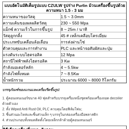
แบบอัตโนมัติเต็มรูปแบบ CZULW รูปร่าง Purlin ม้วนเครื่องขึ้นรูปด้วย
ความหนา 1.5 - 3 มม
ความหนาของวัสดุ
1.5 ~ 3.0mm
ความเค้นของผลผลิตวัสดุ
230 ~ 550 Mpa
แม็กซ์
ความเร็วในการขึ้นรูป
8 ~ 25m / นาที
วัสดุลูกกลิ้ง
45 # เหล็กเคลือบโครเมี่ยม
ประเภทขับเคลื่อนล้อเลื่อน
การส่งผ่านโซ่
ตัวควบคุมและการทำงาน
PLC และหน้าจอสัมผัสและปุ่ม
แรงดันระบบไฮดรอลิค
12 Mpa
สถานีไฟฟ้าพลังไฮดรอลิค
3 Kw
กำลังมอเตอร์หลัก
4 ~ 5.5kw
กำลังไฟทั้งหมด
7 ~ 8.5Kw
น้ำหนักรวม
ประมาณ 6000 ~ 8000 กิโลกรัม
บรรจุภัณฑ์ของแกนและเครื่องรีดขึ้นรูป:
1. ตู้คอนเทนเนอร์ขนาด 40 ฟุตสำหรับบรรจุเครื่องหนึ่งชุดพร้อมเครื่องถอด decoiler
ด้วยตัวเอง
2. ทั้ง Wiped Anti Rust Oil, PLC ควบคุมโดยฟิล์มโฟม;
3. ชิ้นส่วนอะไหล่และชิ้นส่วนเล็ก ๆ บรรจุในกล่องเครื่องมือพลาสติก
4. ส่วนประกอบทั้งหมดติดตั้งโดยเหล็กกล้าด้วยตู้คอนเทนเนอร์