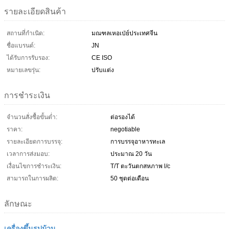
รายละเอียดสินค้า
สถานที่กำเนิด:
มณฑลเหอเป่ย์ประเทศจีน
ชื่อแบรนด์:
JN
ได้รับการรับรอง:
CE ISO
หมายเลขรุ่น:
ปรับแต่ง
การชำระเงิน
จำนวนสั่งซื้อขั้นต่ำ:
ต่อรองได้
ราคา:
negotiable
รายละเอียดการบรรจุ:
การบรรจุอาหารทะเล
เวลาการส่งมอบ:
ประมาณ 20 วัน
เงื่อนไขการชำระเงิน:
T/T ตะวันตกสหภาพ l/c
สามารถในการผลิต:
50 ชุดต่อเดือน
ลักษณะ
เครื่องขึ้นรูปม้วน