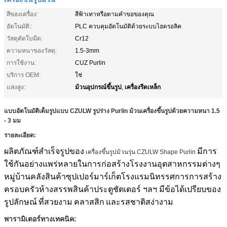
สีของเครื่อง:
สีฟ้าเทาหรือตามคำขอของคุณ
อัตโนมัติ::
PLC ควบคุมอัตโนมัติด้วยระบบไฮดรอลิค
วัสดุตัดใบมีด:
Cr12
ความหนาของวัสดุ:
1.5-3mm
การใช้งาน:
CUZ Purlin
บริการ OEM:
ใช่
ม้วนอุปกรณ์ขึ้นรูป
เครื่องรีดเหล็ก
แสงสูง:
,
แบบอัตโนมัติเต็มรูปแบบ CZULW รูปร่าง Purlin ม้วนเครื่องขึ้นรูปด้วยความหนา 1.5
- 3 มม
รายละเอียด:
ผลิตภัณฑ์สำเร็จรูปของ
มีการ
เครื่องขึ้นรูปม้วนรุ่น CZULW Shape Purlin
ใช้กันอย่างแพร่หลายในการก่อสร้างโรงงานอุตสาหกรรมต่างๆ
หมู่บ้านคลังสินค้าซุปเปอร์มาร์เก็ตโรงแรมนิทรรศการการสร้าง
ครอบครัวห้างสรรพสินค้าประตูชัตเตอร์ ฯลฯ มีข้อได้เปรียบของ
รูปลักษณ์
ที่สวยงาม
คลาสสิก
และรสชาติสง่างาม
พารามิเตอร์ทางเทคนิค: