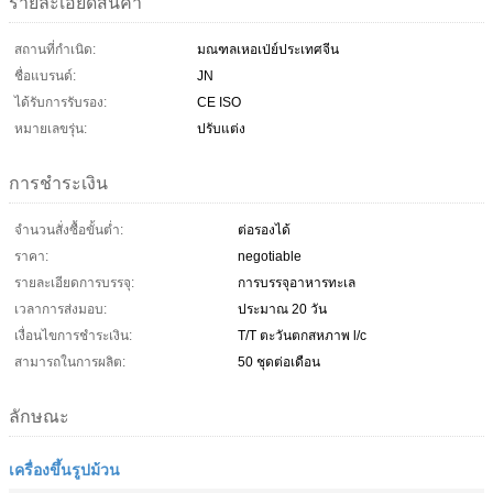
รายละเอียดสินค้า
สถานที่กำเนิด:
มณฑลเหอเป่ย์ประเทศจีน
ชื่อแบรนด์:
JN
ได้รับการรับรอง:
CE ISO
หมายเลขรุ่น:
ปรับแต่ง
การชำระเงิน
จำนวนสั่งซื้อขั้นต่ำ:
ต่อรองได้
ราคา:
negotiable
รายละเอียดการบรรจุ:
การบรรจุอาหารทะเล
เวลาการส่งมอบ:
ประมาณ 20 วัน
เงื่อนไขการชำระเงิน:
T/T ตะวันตกสหภาพ l/c
สามารถในการผลิต:
50 ชุดต่อเดือน
ลักษณะ
เครื่องขึ้นรูปม้วน