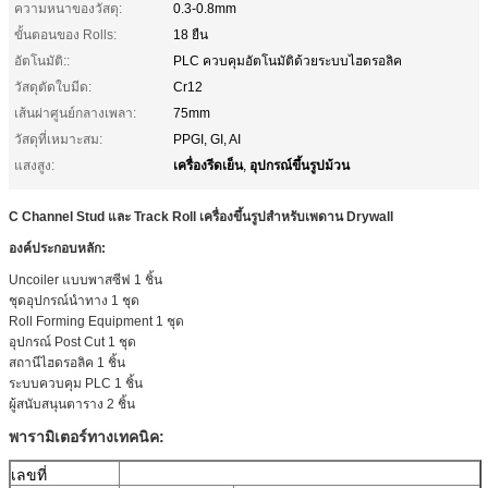
ความหนาของวัสดุ:
0.3-0.8mm
ขั้นตอนของ Rolls:
18 ยืน
อัตโนมัติ::
PLC ควบคุมอัตโนมัติด้วยระบบไฮดรอลิค
วัสดุตัดใบมีด:
Cr12
เส้นผ่าศูนย์กลางเพลา:
75mm
วัสดุที่เหมาะสม:
PPGI, GI, AI
เครื่องรีดเย็น
อุปกรณ์ขึ้นรูปม้วน
แสงสูง:
,
C Channel Stud และ Track Roll เครื่องขึ้นรูปสำหรับเพดาน Drywall
องค์ประกอบหลัก:
Uncoiler แบบพาสซีฟ 1 ชิ้น
ชุดอุปกรณ์นำทาง 1 ชุด
Roll Forming Equipment 1 ชุด
อุปกรณ์ Post Cut 1 ชุด
สถานีไฮดรอลิค 1 ชิ้น
ระบบควบคุม PLC 1 ชิ้น
ผู้สนับสนุนตาราง 2 ชิ้น
พารามิเตอร์ทางเทคนิค:
เลขที่