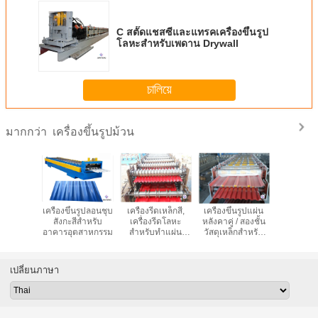
C สตั๊ดแชสซีและแทรคเครื่องขึ้นรูป
โลหะสำหรับเพดาน Drywall
চালিয়ে
เครื่องขึ้นรูปม้วน
มากกว่า
นรูปเหล็กส
เครื่องขึ้นรูปลอนชุบ
เครื่องรีดเหล็กสี,
เครื่องขึ้นรูปแผ่น
โปรไฟล์ห
แบบแท่ง
สังกะสีสำหรับ
เครื่องรีดโลหะ
หลังคาคู่ / สองชั้น
แผ่นหลัง
ุมุงหลังคา
อาคารอุตสาหกรรม
สำหรับทำแผ่น
วัสดุเหล็กสำหรับ
IBR, ผนังม้
ังคาโค้ง
หลังคา
แผงหลังคา
ควบคุม
เปลี่ยนภาษา