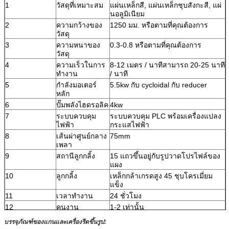
1
วัสดุที่เหมาะสม
แผ่นเหล็กสี, แผ่นเหล็กชุบสังกะสี, แผ่
นอลูมิเนียม
2
ความกว้างของ
1250 มม. หรือตามที่คุณต้องการ
วัสดุ
3
ความหนาของ
0.3-0.8 หรือตามที่คุณต้องการ
วัสดุ
4
ความเร็วในการ
8-12 เมตร / นาทีสามารถ 20-25 นาที
ทำงาน
/ นาที
5
กำลังมอเตอร์
5.5kw กับ cycloidal กับ reducer
หลัก
6
ปั๊มพลังไฮดรอลิค
4kw
7
ระบบควบคุม
ระบบควบคุม PLC พร้อมเครื่องแปลง
ไฟฟ้า
กระแสไฟฟ้า
8
เส้นผ่าศูนย์กลาง
75mm
เพลา
9
สถานีลูกกลิ้ง
15 แถวขึ้นอยู่กับรูปวาดโปรไฟล์ของ
แผง
10
ลูกกลิ้ง
เหล็กกล้าเกรดสูง 45 ชุบโครเมี่ยม
แข็ง
11
เวลาทำงาน
24 ชั่วโมง
12
คนงาน
1-2 เท่านั้น
13
ตัดหัววัสดุ
Cr 12 แม่พิมพ์เหล็กที่มีการรักษาดับ
บรรจุภัณฑ์ของแกนและเครื่องรีดขึ้นรูป: