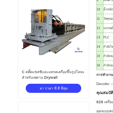
9
เส้นผ่
10
น้ำหนัก
11
วัสดุขอ
12
แบรนด์
13
PLC
14
กำลังไ
15
กำลังข
16
กำลังข
C สตั๊ดแชสซีและแทรคเครื่องขึ้นรูปโลหะ
การทำงานข
สำหรับเพดาน Drywall
Decoiler -
หา ราคา ที่ ดี ที่สุด
คุณสมบัติ
828 เครื่อ
ออกแบบสถ