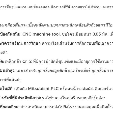
การขึ้นรูปและกดแบบขั้นตอนต่อเนื่องของซีรีส์
ความยาวไม่ จำกัด และควา
่องเคลือบพื้นกระเบื้องหลังคาแบบกลาสเหล็กเคลือบผิวด้วยสถานีไ
งป้องกันสนิม:
CNC machine tool, ชุบโครเมี่ยมหนา 0.05 มิล. เพื่
ษาความร้อน: การรักษา
ความร้อนสำหรับการตัดกรอบเพื่อเอาความเ
องศา
ัด:
เหล็กกล้า Cr12 ที่มีการบำบัดที่ชุบแข็งและมีอายุการใช้งานย
่นยำสูง:
เพลาสำหรับลูกกลิ้งจะถูกตัดด้วยเครื่องเจียร์ ลูกกลิ้งมีก
ภาพที่แม่นยำ
ตโนมัติ
:
เปิดตัว Mitsubishi PLC พร้อมหน้าจอสัมผัส, อินเวอร์เต
ขับขี่ที่มีประสิทธิภาพ:
รถไฟขนาดใหญ่หรือระบบเกียร์กล่อง
ี่ยอดเยี่ยม:
ช่างเทคนิคสามารถส่งไปยังโรงงานของคุณเพื่อติดตั้