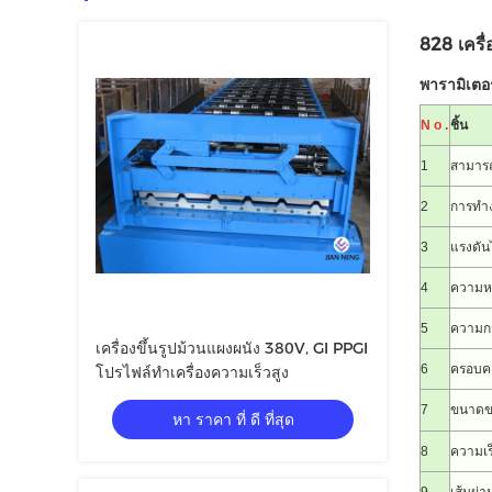
828 เครื
พารามิเตอ
N
o
.
ชิ้น
1
สามารถ
2
การทำ
3
แรงดัน
4
ความห
5
ความกว
เครื่องขึ้นรูปม้วนแผงผนัง 380V, GI PPGI
6
ครอบคล
โปรไฟล์ทำเครื่องความเร็วสูง
7
ขนาดขอ
หา ราคา ที่ ดี ที่สุด
8
ความเร