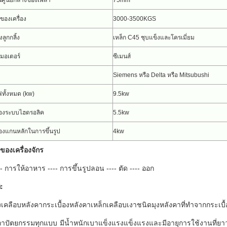
านศูนย์กลางของเพลา
75mm
ของเครื่อง
3000-3500KGS
งลูกกลิ้ง
เหล็ก C45 ชุบแข็งและโครเมี่ยม
มอเตอร์
ซีเมนส์
Siemens หรือ Delta หรือ Mitsubushi
ฟทั้งหมด (kw)
9.5kw
องระบบไฮดรอลิค
5.5kw
องแกนหลักในการขึ้นรูป
4kw
องเครื่องจักร
-- การให้อาหาร ---- การขึ้นรูปลอน ---- ตัด ---- ออก
:
งเคลือบหลังคากระเบื้องหลังคาเหล็กเคลือบเงาชนิดมุงหลังคาที่ทำจากกระเบ
าปัตยกรรมทุกแบบ
มีน้ำหนักเบาแข็งแรงแข็งแรงและมีอายุการใช้งานที่ยา