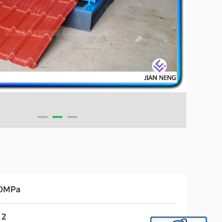
0MPa
12