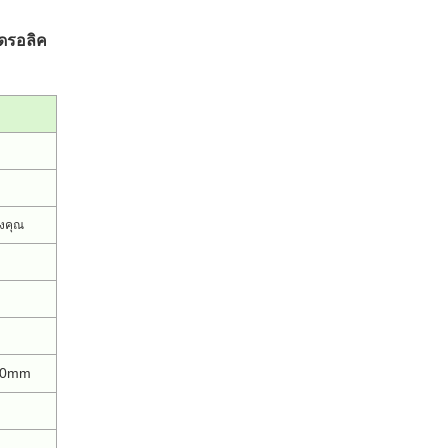
ฮดรอลิค
งคุณ
300mm