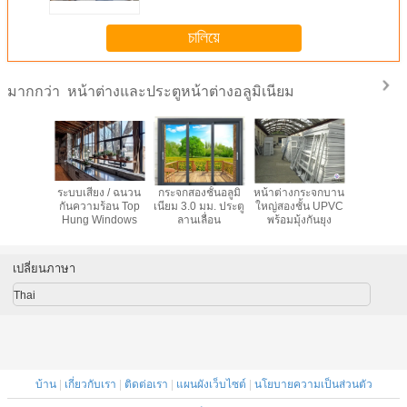
চালিয়ে
หน้าต่างและประตูหน้าต่างอลูมิเนียม
มากกว่า
นหน้าต่าง
ระบบเสียง / ฉนวน
กระจกสองชั้นอลูมิ
หน้าต่างกระจกบาน
หน้าต่า
อลูมิเนียม
กันความร้อน Top
เนียม 3.0 มม. ประตู
ใหญ่สองชั้น UPVC
กระแทกแบ
ำพร้อม
Hung Windows
ลานเลื่อน
พร้อมมุ้งกันยุง
โฟลตกระจ
creen
เนียมเฮ
เปลี่ยนภาษา
Thai
บ้าน
|
เกี่ยวกับเรา
|
ติดต่อเรา
|
แผนผังเว็บไซต์
|
นโยบายความเป็นส่วนตัว