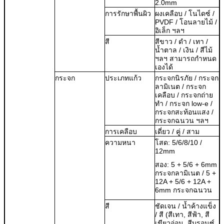
2.0mm
การรักษาพื้นผิว
ผงเคลือบ / โนไดซ์ /
PVDF / โอนลายไม้ /
อิเล็ก ฯลฯ
สี
สีขาว / ดำ / เทา /
น้ำตาล / เงิน / สีไม้
ฯลฯ สามารถกำหนด
เองได้
กระจก
ประเภทแก้ว
กระจกนิรภัย / กระจก
ลามิเนต / กระจก
เคลือบ / กระจกถ่าย
ทำ / กระจก low-e /
กระจกสะท้อนแสง /
กระจกฉนวน ฯลฯ
การเคลือบ
เดี่ยว / คู่ / สาม
ความหนา
โสด: 5/6/8/10 /
12mm
สอง: 5 + 5/6 + 6mm
กระจกลามิเนต / 5 +
12A + 5/6 + 12A +
6mm กระจกฉนวน
สี
ชัดเจน / น้ำค้างแข็ง
/ สี (สีเทา, สีฟ้า, สี
เขียวอ่อน, สีบรอนซ์