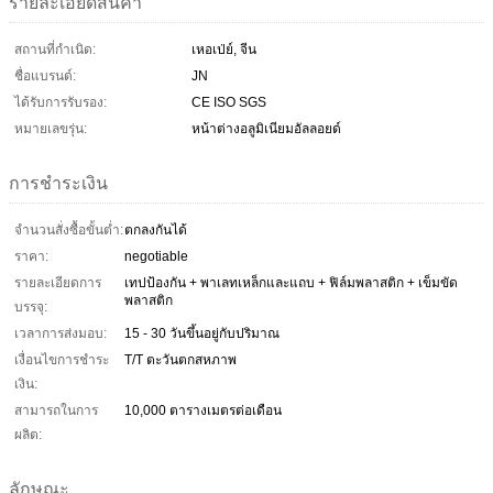
รายละเอียดสินค้า
สถานที่กำเนิด:
เหอเป่ย์, จีน
ชื่อแบรนด์:
JN
ได้รับการรับรอง:
CE ISO SGS
หมายเลขรุ่น:
หน้าต่างอลูมิเนียมอัลลอยด์
การชำระเงิน
จำนวนสั่งซื้อขั้นต่ำ:
ตกลงกันได้
ราคา:
negotiable
รายละเอียดการ
เทปป้องกัน + พาเลทเหล็กและแถบ + ฟิล์มพลาสติก + เข็มขัด
พลาสติก
บรรจุ:
เวลาการส่งมอบ:
15 - 30 วันขึ้นอยู่กับปริมาณ
เงื่อนไขการชำระ
T/T ตะวันตกสหภาพ
เงิน:
สามารถในการ
10,000 ตารางเมตรต่อเดือน
ผลิต:
ลักษณะ