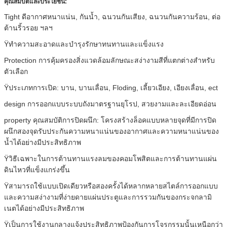
คุณสมบัติและประโยชน์:
Tight ดีอากาศหนาแน่น, กันน้ำ, ฉนวนกันเสียง, ฉนวนกันความร้อน, ต่อ
ต้านริ้วรอย ฯลฯ
Ÿทำความสะอาดและบำรุงรักษาทนทานและแข็งแรง
Protection การคุ้มครองสิ่งแวดล้อมลักษณะสง่างามสีที่แตกต่างสำหรับ
ตัวเลือก
Ÿประเภทการเปิด: บาน, บานเลื่อน, Floding, เลี้ยวเอียง, เอียงเลื่อน, ect
design การออกแบบระบบถังมาตรฐานยุโรป, สวยงามและละเอียดอ่อน
property คุณสมบัติการปิดผนึก: โครงสร้างล็อคแบบหลายจุดที่มีการปิด
ผนึกสองจุดรับประกันความหนาแน่นของอากาศและความหนาแน่นของ
น้ำได้อย่างมีประสิทธิภาพ
Ÿวิธีเฉพาะในการต้านทานแรงลมของคอมโพสิตและการต้านทานแผ่น
ดินไหวที่แข็งแกร่งขึ้น
Ÿสามารถใช้แบบเปิดเดียวหรือสองครั้งได้หลากหลายสไตล์การออกแบบ
และความสง่างามที่ง่ายดายแผ่นประตูและการรวมกันของกระจกลามิ
เนตได้อย่างมีประสิทธิภาพ
Ÿเป็นการใช้งานกลางแจ้งประสิทธิภาพป้องกันการโจรกรรมนั้นเหนือกว่า