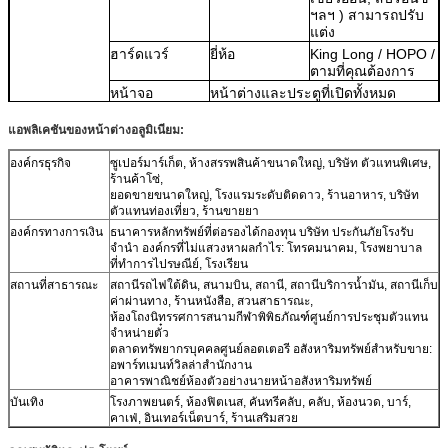
ฯลฯ ) สามารถปรับ
แต่ง
ฮาร์ดแวร์
ยี่ห้อ
King Long / HOPO /
ตามที่คุณต้องการ
หน้าจอ
หน้าต่างและประตูที่เปิดทั้งหมด
สามารถจับคู่กับหน้าจอได้
แอพลิเคชันของหน้าต่างอลูมิเนียม:
ตาข่ายนิรภัยสแตนเลส
มุ้งลวดไนล่อน
องค์กรธุรกิจ
ซูเปอร์มาร์เก็ต, ห้างสรรพสินค้าขนาดใหญ่, บริษัท ตัวแทนพิเศษ,
ร้านค้าโซ่,
หน้าจอพับเก็บได้และมองไม่เห็น
ยอดขายขนาดใหญ่, โรงแรมระดับติดดาว, ร้านอาหาร, บริษัท
ตัวแทนท่องเที่ยว, ร้านขายยา
ข้อมูลอื่น ๆ
แพคเกจ
โฟม / ฟอง + ไม้อัด
องค์กรทางการเงิน
ธนาคารหลักทรัพย์ที่ต่อรองได้กองทุน บริษัท ประกันภัยโรงรับ
การจัดส่งสินค้า
45-50 วันหลังจากยืนยันการฝากเงิน
จำนำ องค์กรที่ไม่แสวงหาผลกำไร: โทรคมนาคม, โรงพยาบาล
และการวาดภาพ
ที่ทำการไปรษณีย์, โรงเรียน
ข้อตกลงการค้า
EXW / FOB / CIF
สถานที่สาธารณะ
สถานีรถไฟใต้ดิน, สนามบิน, สถานี, สถานีบริการน้ำมัน, สถานีเก็บ
ค่าผ่านทาง, ร้านหนังสือ, สวนสาธารณะ,
ตลาดหลัก
อเมริกาเหนือ / ออสเตรเลีย / ยุโรป /
ห้องโถงนิทรรศการสนามกีฬาพิพิธภัณฑ์ศูนย์การประชุมตัวแทน
แอฟริกา
จำหน่ายตั๋ว
หน้าต่างและประตูทั้งหมดสามารถปรับแต่งตามความต้องการของคุณ
ตลาดทรัพยากรบุคคลศูนย์ลอตเตอรี อสังหาริมทรัพย์สำหรับขาย:
อพาร์ทเมนท์วิลล่าสำนักงาน
อาคารพาณิชย์ห้องตัวอย่างนายหน้าอสังหาริมทรัพย์
บันเทิง
โรงภาพยนตร์, ห้องฟิตเนส, คันทรีคลับ, คลับ, ห้องนวด, บาร์,
คาเฟ่, อินเทอร์เน็ตบาร์, ร้านเสริมสวย