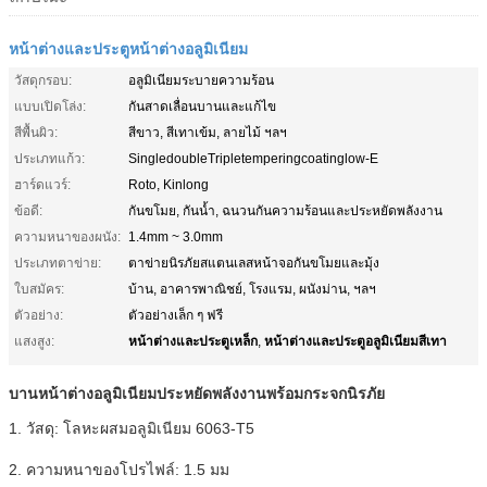
หน้าต่างและประตูหน้าต่างอลูมิเนียม
วัสดุกรอบ:
อลูมิเนียมระบายความร้อน
แบบเปิดโล่ง:
กันสาดเลื่อนบานและแก้ไข
สีพื้นผิว:
สีขาว, สีเทาเข้ม, ลายไม้ ฯลฯ
ประเภทแก้ว:
SingledoubleTripletemperingcoatinglow-E
ฮาร์ดแวร์:
Roto, Kinlong
ข้อดี:
กันขโมย, กันน้ำ, ฉนวนกันความร้อนและประหยัดพลังงาน
ความหนาของผนัง:
1.4mm ~ 3.0mm
ประเภทตาข่าย:
ตาข่ายนิรภัยสแตนเลสหน้าจอกันขโมยและมุ้ง
ใบสมัคร:
บ้าน, อาคารพาณิชย์, โรงแรม, ผนังม่าน, ฯลฯ
ตัวอย่าง:
ตัวอย่างเล็ก ๆ ฟรี
หน้าต่างและประตูเหล็ก
หน้าต่างและประตูอลูมิเนียมสีเทา
แสงสูง:
,
บานหน้าต่างอลูมิเนียมประหยัดพลังงานพร้อมกระจกนิรภัย
1. วัสดุ: โลหะผสมอลูมิเนียม 6063-T5
2. ความหนาของโปรไฟล์: 1.5 มม