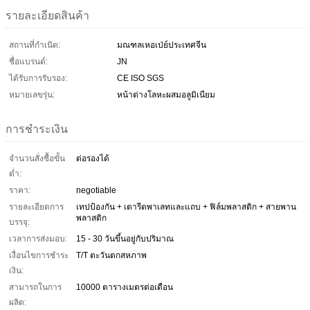
รายละเอียดสินค้า
สถานที่กำเนิด:
มณฑลเหอเป่ย์ประเทศจีน
ชื่อแบรนด์:
JN
ได้รับการรับรอง:
CE ISO SGS
หมายเลขรุ่น:
หน้าต่างโลหะผสมอลูมิเนียม
การชำระเงิน
จำนวนสั่งซื้อขั้น
ต่อรองได้
ต่ำ:
ราคา:
negotiable
รายละเอียดการ
เทปป้องกัน + เตารีดพาเลทและแถบ + ฟิล์มพลาสติก + สายพาน
พลาสติก
บรรจุ:
เวลาการส่งมอบ:
15 - 30 วันขึ้นอยู่กับปริมาณ
เงื่อนไขการชำระ
T/T ตะวันตกสหภาพ
เงิน:
สามารถในการ
10000 ตารางเมตรต่อเดือน
ผลิต: