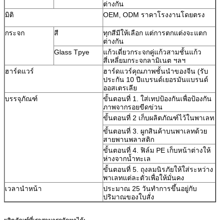
ต่างกัน
มิติ
OEM, ODM ราคาโรงงานโดยตรง
กระจก
สี
ทุกสีมีให้เลือก แต่การตกแต่งจะแตก
ต่างกัน
Glass Tpye
แก้วเดี่ยวกระจกคู่แก้วสามชั้นแก้ว
สี่เหลี่ยมกระจกลามิเนต ฯลฯ
ฮาร์ดแวร์
ฮาร์ดแวร์คุณภาพชั้นนำของจีน (รับ
ประกัน 10 ปีแบรนด์เยอรมันแบรนด์
ออสเตรเลีย
บรรจุภัณฑ์
ขั้นตอนที่ 1. ใส่เทปป้องกันเพื่อป้องกัน
ภาพจากรอยขีดข่วน
ขั้นตอนที่ 2 เก็บผลิตภัณฑ์ไว้ในพาเลท
ขั้นตอนที่ 3. ผูกสินค้าบนพาเลทด้วย
สายพานพลาสติก
ขั้นตอนที่ 4. ฟิล์ม PE เก็บหน้าต่างให้
ห่างจากน้ำทะเล
ขั้นตอนที่ 5. ถุงลมนิรภัยให้ใส่ระหว่าง
พาเลทแต่ละตัวเพื่อให้มั่นคง
เวลานำหน้า
ประมาณ 25 วันทำการขึ้นอยู่กับ
ปริมาณของใบสั่ง