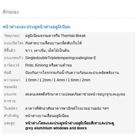
ลักษณะ
หน้าต่างและประตูหน้าต่างอลูมิเนียม
วัสดุกรอบ:
อลูมิเนียมธรรมดาหรือ Thermal-Break
แบบเปิดโล่ง:
กันสาดบานเลื่อนบานเกล็ดพับเก็บได้
สีพื้นผิว:
ขาว, เทาเข้ม, เม็ดไม้เป็นต้น
ประเภทแก้ว:
SingledoubleTripletemperingcoatinglow-E
ฮาร์ดแวร์:
Roto, Kinlong หรือตามคำขอ
ข้อดี:
ป้องกันการโจรกรรมกันน้ำกันความร้อนและประหยัดพลังงาน
ความหนา
1.0mm / 1.2mm / 1.4mm / 1.6mm / 2mm
ของผนัง:
ประเภท
สแตนเลสสตีลรักษาความปลอดภัยตาข่ายหน้าจอบุกรุกและยุงจอ
ตาข่าย:
ใบสมัคร:
อาคารที่พักอาศัยอาคารพาณิชย์โรงแรมม่านผนัง ฯลฯ
คำสำคัญ:
หน้าต่างบานเลื่อนอลูมิเนียม
หน้าต่างโลหะและประตูหน้าต่างอลูมิเนียมสีเทาและประตู
แสงสูง:
,
grey aluminium windows and doors