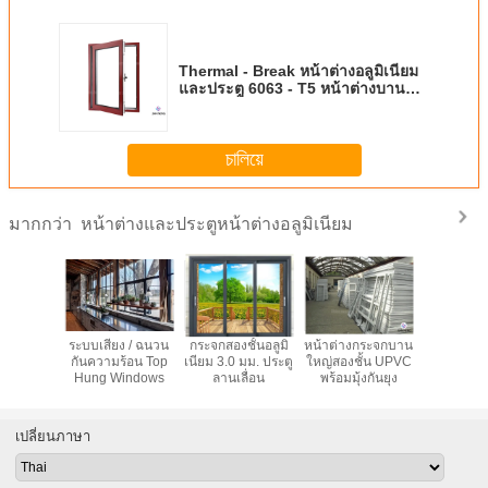
Thermal - Break หน้าต่างอลูมิเนียม
และประตู 6063 - T5 หน้าต่างบานคู่
เคลือบฝรั่งเศส
চালিয়ে
หน้าต่างและประตูหน้าต่างอลูมิเนียม
มากกว่า
นหน้าต่าง
ระบบเสียง / ฉนวน
กระจกสองชั้นอลูมิ
หน้าต่างกระจกบาน
หน้าต่า
อลูมิเนียม
กันความร้อน Top
เนียม 3.0 มม. ประตู
ใหญ่สองชั้น UPVC
กระแทกแบ
ำพร้อม
Hung Windows
ลานเลื่อน
พร้อมมุ้งกันยุง
โฟลตกระจ
creen
เนียมเฮ
เปลี่ยนภาษา