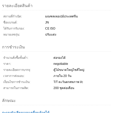
รายละเอียดสินค้า
สถานที่กำเนิด:
มณฑลเหอเป่ย์ประเทศจีน
ชื่อแบรนด์:
JN
ได้รับการรับรอง:
CE ISO
หมายเลขรุ่น:
ปรับแต่ง
การชำระเงิน
จำนวนสั่งซื้อขั้นต่ำ:
ต่อรองได้
ราคา:
negotiable
รายละเอียดการบรรจุ:
ตู้ไม้ขนาดใหญ่ไซส์ใหญ่
เวลาการส่งมอบ:
ภายใน 20 วัน
เงื่อนไขการชำระเงิน:
T/T ตะวันตกสหภาพ l/c
สามารถในการผลิต:
200 ชุดต่อเดือน
ลักษณะ
ระบบลำเลียงแบบเคลื่อนย้ายได้