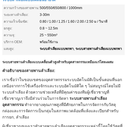
ความกว้างของสายพาน:
500/550/650/800 / 1000mm
ระยะทางลำเลียง:
3-30m
ความเร็วเข็มขัด:
0.80 / 1.00 / 1.25 / 1.60 / 2.00 / 2.50 ม / วินาที
ยกสูง:
0.8 ~ 12.5m
ความจุ:
25 ~ 550m³
บริการ OEM:
พร้อมใช้งาน
ระบบลำเลียงแบบพกพา
ระบบสายพานลำเลียงแบบพกพา
แสงสูง:
,
ระบบสายพานลำเลียงแบบเคลื่อนตัวสูงสำหรับอุตสาหกรรมเหมืองแร่โลหะผสม
คำอธิบายของสายพานลำเลียง:
เราเชื่อว่าในขอบเขตของอุตสาหกรรมระบบอัตโนมัติเป็นขั้นตอนที่นอก
เหนือจากการใช้เครื่องจักรและระบบอัตโนมัติใด ๆ ไม่สมบูรณ์โดยไม่มี
ระบบลำเลียง
ด้วยความช่วยเหลือที่มีคุณค่าของทีมผู้เชี่ยวชาญที่
เชี่ยวชาญเราจึงมีส่วนร่วมในการจัดหา
ระบบสายพานลำเลียง
อุตสาหกรรม
ทำจากยางคุณภาพสูงที่มีศักยภาพในการจัดการกับวัสดุ
กล่องและการจัดการเป็นกลุ่มในสภาพแวดล้อมที่แห้งและเปียกสำหรับ
การยก, ลำเลียง
ผู้เชี่ยวชาญของเราทำสายพานลำเลียงอุตสาหกรรมเหล่านี้โดยใช้วัสดุที่