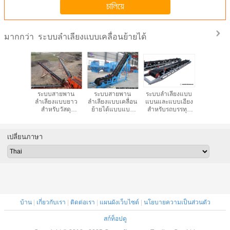
চালিয়ে
ระบบลำเลียงแบบเคลื่อนย้ายได้
มากกว่า
นลำเลียง
ระบบสายพาน
ระบบสายพาน
ระบบลำเลียงแบบ
สายพานล
ม่าที่มี
ลำเลียงแบบยาว
ลำเลียงแบบเคลื่อน
แบนและแบบเอียง
แบบเคลื่อน
ทนทาน
สำหรับวัสดุ
ย้ายได้แบบแบน
สำหรับรถบรรทุก
สำหรับก
ร่ทองแดง
Transpotation
ด้วยเม็ดพลาสติก
กำลังโหลดและขน
และการข
่ทองคำ
แบบหยาบ
ถ่าย
กระเป๋าข
กิโลกรัมไ
เปลี่ยนภาษา
บรรทุก
คอนเทน
บ้าน
|
เกี่ยวกับเรา
|
ติดต่อเรา
|
แผนผังเว็บไซต์
|
นโยบายความเป็นส่วนตัว
สก์ท็อปดู